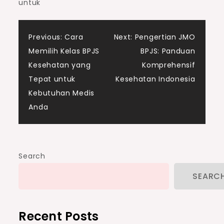
untuk
Post
Previous:
Cara
Next:
Pengertian JMO
Memilih Kelas BPJS
BPJS: Panduan
navigation
Kesehatan yang
Komprehensif
Tepat untuk
Kesehatan Indonesia
Kebutuhan Medis
Anda
Search
SEARC
Recent Posts