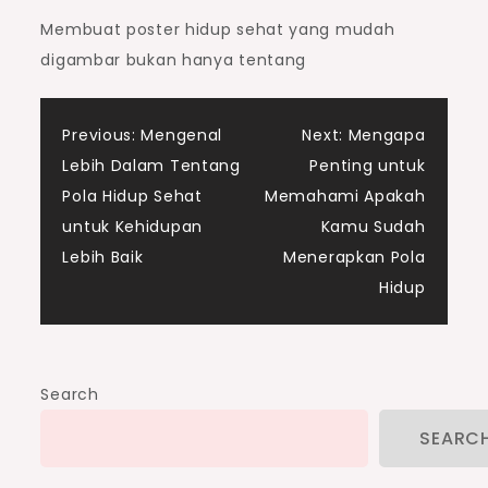
Membuat poster hidup sehat yang mudah
digambar bukan hanya tentang
Post
Previous:
Mengenal
Next:
Mengapa
Lebih Dalam Tentang
Penting untuk
navigation
Pola Hidup Sehat
Memahami Apakah
untuk Kehidupan
Kamu Sudah
Lebih Baik
Menerapkan Pola
Hidup
Search
SEARC