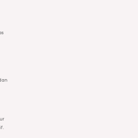
as
 dan
ur
f.