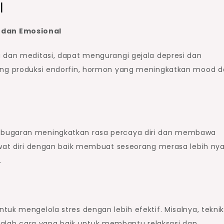
l
 dan Emosional
a dan meditasi, dapat mengurangi gejala depresi dan
sang produksi endorfin, hormon yang meningkatkan mood 
ebugaran meningkatkan rasa percaya diri dan membawa
rawat diri dengan baik membuat seseorang merasa lebih n
.
tuk mengelola stres dengan lebih efektif. Misalnya, tekni
lah cara yang baik untuk membantu relaksasi dan