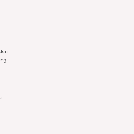
 dan
ang
a