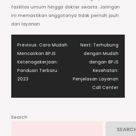
fasilitas umum hingga dokter swasta. Jaringan
ini memastikan anggotanya tidak pernah jauh
dari layanan
Post
Previous:
Cara Mudah
Next:
Terhubung
Mencairkan BPJS
dengan Mudah
navigation
Ketenagakerjaan:
dengan BPJS
Panduan Terbaru
Kesehatan:
2023
Penjelasan Layanan
Call Center
Search
SEARC