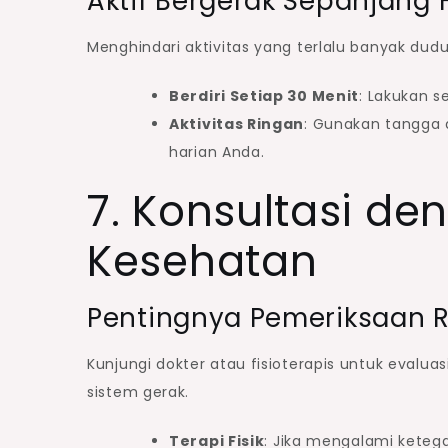
Aktif Bergerak Sepanjang 
Menghindari aktivitas yang terlalu banyak du
Berdiri Setiap 30 Menit
: Lakukan s
Aktivitas Ringan
: Gunakan tangga d
harian Anda.
7. Konsultasi de
Kesehatan
Pentingnya Pemeriksaan R
Kunjungi dokter atau fisioterapis untuk eval
sistem gerak.
Terapi Fisik
: Jika mengalami keteg