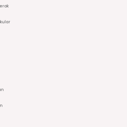
gerak
kular
an
an