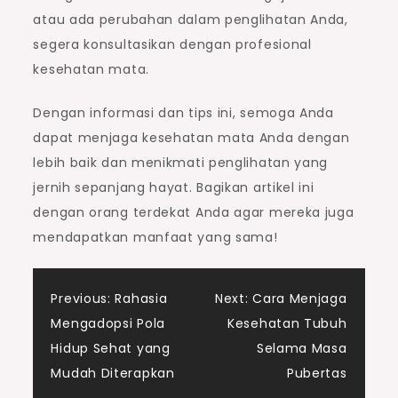
atau ada perubahan dalam penglihatan Anda,
segera konsultasikan dengan profesional
kesehatan mata.
Dengan informasi dan tips ini, semoga Anda
dapat menjaga kesehatan mata Anda dengan
lebih baik dan menikmati penglihatan yang
jernih sepanjang hayat. Bagikan artikel ini
dengan orang terdekat Anda agar mereka juga
mendapatkan manfaat yang sama!
Post
Previous:
Rahasia
Next:
Cara Menjaga
Mengadopsi Pola
Kesehatan Tubuh
navigation
Hidup Sehat yang
Selama Masa
Mudah Diterapkan
Pubertas