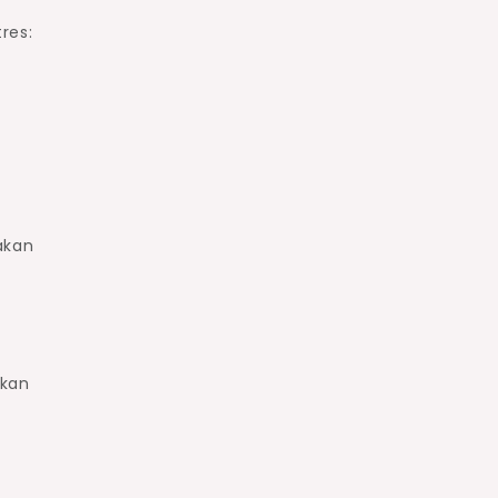
res:
akan
tkan