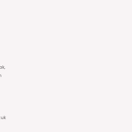
ak,
n
tuk