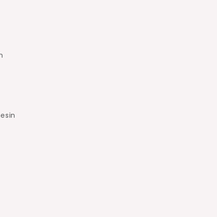
h
esin